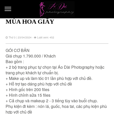
MÙA HOA GIẤY
Thứ 3 | 23/04/2024 -
Lượt xem: 452
GÓI CƠ BẢN
Giá chụp 1.790.000 / Khách
Bao gồm :
+ 2 bộ trang phục tự chọn tại Áo Dài Photography hoặc
trang phục khách tự chuẩn bị.
+ Make up và làm tóc 01 lần phù hợp với chủ đề.
+ Hỗ trợ tạo dáng phù hợp với chủ đề
+ Hình gốc trên 200 files
+ Hình chỉnh sửa 15 files
+ Cả chụp và makeup 2 - 3 tiếng tùy vào buổi chụp.
Phụ kiện đi kèm : nón lá, guốc, hoa tai, các phụ kiện phù
hợp với chủ đề