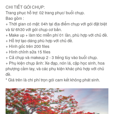
CHI TIẾT GÓI CHỤP:
Trang phục hỗ trợ: 02 trang phục/ buổi chụp.
Bao gồm :
+ Thời gian có mặt: 04h tại địa điểm chụp với gói đặt biệt
và từ 6h30 với gói chụp cơ bản.
+ Make up + làm tóc miễn phí 01 lần, phù hợp với chủ đề.
+ Hỗ trợ tạo dáng phù hợp với chủ đề.
+ Hình gốc trên 200 files
+ Hình chỉnh sửa 15 files
+ Cả chụp và makeup 2 - 3 tiếng tùy vào buổi chụp.
+ Phụ kiện chụp ảnh: Xe đạp, nón lá, cặp học sinh, hoa
phượng cầm tay, và các phụ kiện khác phù hợp với chủ
đề.
* Giá trên là chi phí trọn gói cam kết không phát sinh.