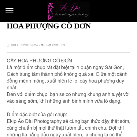
HOA PHƯỢNG CÔ ĐƠN
Thứ 4 | 22/05/2024 -
Lượt xem: 569
CÂY HOA PHƯỢNG CÔ ĐƠN
Là một điểm chụp rất đặt biệt tại 1 quận ngay Sài Gòn,
Cách trung tâm thành phố không quá xa. Giữa một cánh
đồng mênh mông, xuất hiện lẻ loi cây hoa phượng duy
nhất.
Đến với điểm chụp, bạn sẽ có những khung ảnh tuyệt vời
vào sáng sớm, khi những ánh bình minh vừa ló dạng.
Điểm đặc biệt của gói chụp:
Ekip Áo Dài Photography sẽ cùng bạn thức dậy thật sớm,
cùng chuẩn bị mọi thứ thật tươm tất, chỉnh chu. Đợi khi
những tia nắng đầu ngày xuất hiện, là chúng ta có thể