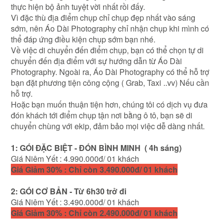
thực hiện bộ ảnh tuyệt vời nhất rồi đấy.
Vì đặc thù địa điểm chụp chỉ chụp đẹp nhất vào sáng
sớm, nên Áo Dài Photography chỉ nhận chụp khi mình có
thể đáp ứng điều kiện chụp sớm bạn nhé.
Về việc di chuyển đến điểm chụp, bạn có thể chọn tự di
chuyển đến địa điểm với sự hướng dẫn từ Áo Dài
Photography. Ngoài ra, Áo Dài Photography có thể hỗ trợ
bạn đặt phương tiện công cộng ( Grab, Taxi ..vv) Nếu cần
hỗ trợ.
Hoặc bạn muốn thuận tiện hơn, chúng tôi có dịch vụ đưa
đón khách tới điểm chụp tận nơi bằng ô tô, bạn sẽ di
chuyển chùng với ekip, đảm bảo mọi việc dễ dàng nhất.
1: GÓI ĐẶC BIỆT - ĐÓN BÌNH MINH ( 4h sáng)
Giá Niêm Yết : 4.990.000đ/ 01 khách
Giá Giảm 30% : Chỉ còn 3.490.000đ/ 01 khách
2: GÓI CƠ BẢN - Từ 6h30 trở đi
Giá Niêm Yết : 3.490.000đ/ 01 khách
Giá Giảm 30% : Chỉ còn 2.490.000đ/ 01 khách