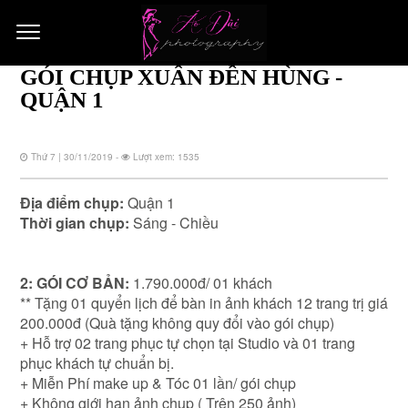
GÓI CHỤP XUÂN ĐỀN HÙNG -
QUẬN 1
Thứ 7 | 30/11/2019 -
Lượt xem: 1535
Địa điểm chụp:
Quận 1
Thời gian chụp:
Sáng - Chiều
2: GÓI CƠ BẢN:
1.790.000đ/ 01 khách
** Tặng 01 quyển lịch để bàn in ảnh khách 12 trang trị giá
200.000đ (Quà tặng không quy đổi vào gói chụp)
+ Hỗ trợ 02 trang phục tự chọn tại Studio và 01 trang
phục khách tự chuẩn bị.
+ Miễn Phí make up & Tóc 01 lần/ gói chụp
+ Không giới hạn ảnh chụp ( Trên 250 ảnh)