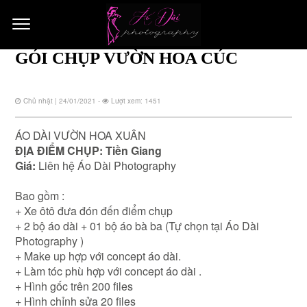
GÓI CHỤP VƯỜN HOA CÚC
Chủ nhật | 24/01/2021 -
Lượt xem: 1451
ÁO DÀI VƯỜN HOA XUÂN
ĐỊA ĐIỂM CHỤP: Tiền Giang
Giá:
Liên hệ Áo Dài Photography
Bao gồm :
+ Xe ôtô đưa đón đến điểm chụp
+ 2 bộ áo dài + 01 bộ áo bà ba (Tự chọn tại Áo Dài
Photography )
+ Make up hợp với concept áo dài.
+ Làm tóc phù hợp với concept áo dài .
+ Hình gốc trên 200 files
+ Hình chỉnh sửa 20 files