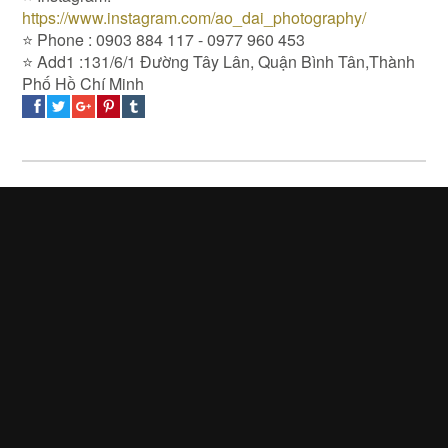
https://www.instagram.com/ao_dai_photography/
⭐️ Phone : 0903 884 117 - 0977 960 453
⭐️ Add1 :131/6/1 Đường Tây Lân, Quận Bình Tân,Thành
Phố Hồ Chí Minh