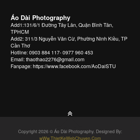
Áo Dài Photography
Add1:131/6/1 Đường Tây Lân, Quận Bình Tân,
TPHCM
Add2: 311/3 Nguyễn Văn Cừ, Phường Ninh Kiều, TP
Cần Thơ
Hotline: 0903 884 117- 0977 960 453
Email: thaothao2276@gmail.com
Fanpage:
https://www.facebook.com/AoDaiSTU
Copyright 2026 ©
Áo Dài Photography
. Designed By:
wWw.ThietKeWebChuyen.Com