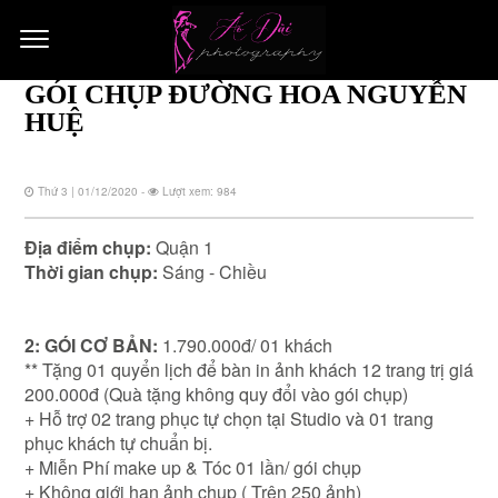
GÓI CHỤP ĐƯỜNG HOA NGUYỄN
HUỆ
Thứ 3 | 01/12/2020 -
Lượt xem: 984
Địa điểm chụp:
Quận 1
Thời gian chụp:
Sáng - Chiều
2: GÓI CƠ BẢN:
1.790.000đ/ 01 khách
** Tặng 01 quyển lịch để bàn in ảnh khách 12 trang trị giá
200.000đ (Quà tặng không quy đổi vào gói chụp)
+ Hỗ trợ 02 trang phục tự chọn tại Studio và 01 trang
phục khách tự chuẩn bị.
+ Miễn Phí make up & Tóc 01 lần/ gói chụp
+ Không giới hạn ảnh chụp ( Trên 250 ảnh)