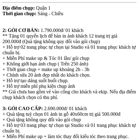
Địa điểm chụp:
Quận 1
Thời gian chụp:
Sáng - Chiều
2: GÓI CƠ BẢN:
1.790.000đ/ 01 khách
** Tặng 01 quyển lịch để bàn in ảnh khách 12 trang trị giá
200.000đ (Quà tặng không quy đổi vào gói chụp)
+ Hỗ trợ 02 trang phục tự chọn tại Studio và 01 trang phục khách tự
chuẩn bị.
+ Miễn Phí make up & Tóc 01 lần/ gói chụp
+ Không giới hạn ảnh chụp ( Trên 250 ảnh)
+ Thời gian chụp + make up khoảng 2h - 3h
+ Chỉnh sửa 20 ảnh đẹp nhất do khách chọn.
+ Hỗ trợ tạo dáng suốt buổi chụp.
+ Hỗ trợ miễn phí phụ kiện chụp ảnh
** Giá chưa bao gồm vé vào cổng cho khách và ekip. Nếu địa điểm
chụp khách chọn có thu phí.
3: GÓI CAO CẤP:
2.690.000đ/ 01 khách
+ Quà tặng tuỳ chọn 01 ảnh in gỗ 40x60cm trị giá 500.000đ
+ Quà tặng không quy đổi vào gói chụp
+ Hỗ trợ 03 trang phục tự chọn tại Studio và 01 trang phục khách tự
chuẩn bị.
+ Miễn Phí make up + làm tóc thay đổi kiểu tóc theo trang phục.