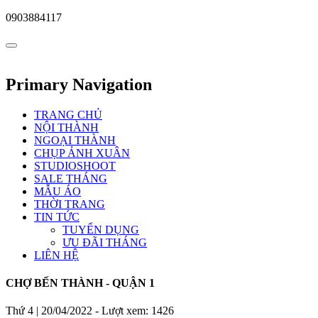
0903884117
Primary Navigation
TRANG CHỦ
NỘI THÀNH
NGOẠI THÀNH
CHỤP ẢNH XUÂN
STUDIOSHOOT
SALE THÁNG
MẪU ÁO
THỜI TRANG
TIN TỨC
TUYỂN DỤNG
ƯU ĐÃI THÁNG
LIÊN HỆ
CHỢ BẾN THÀNH - QUẬN 1
Thứ 4 | 20/04/2022 -
Lượt xem: 1426