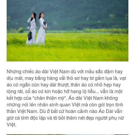
Những chiếc áo dài Việt Nam dù với mầu sắc đậm hay
dịu mát, may bằng hàng vải thô sơ hay tơ gấm lụa là, vạt
áo có ngắn cũn hay dài thượt, thân áo có nhỏ hẹp hay
rộng rãi, cổ áo có kín hoặc hở hang lộ liễu... vẫn là một
kết hợp của "chân thiện mỹ". Áo dài Việt Nam không
những nói lên nhân sinh quan Việt mà còn gói trọn tinh
thần Việt Nam. Dù ở bất cứ hoàn cảnh nào Áo Dài vẫn
giữ cá tính độc lập và tô bồi thêm nét đẹp người phụ nữ
Việt.